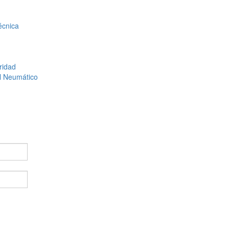
cnica
ridad
l Neumático