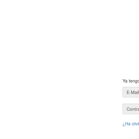
Ya teng
E-Mail
Contr
¿Ha olv