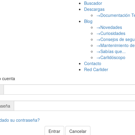
Buscador
Descargas
→Documentación Té
Blog
→Novedades
→Curiosidades
→Consejos de segu
→Mantenimiento de
→Sabías que...
→Carlidóscopo
Contacto
Red Carlider
o cuenta
aseña
idado su contraseña?