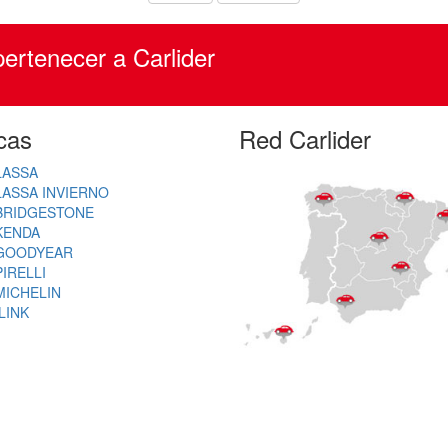
ertenecer a Carlider
cas
Red Carlider
LASSA
LASSA INVIERNO
BRIDGESTONE
KENDA
GOODYEAR
PIRELLI
MICHELIN
ILINK